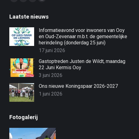
Facebook
X
YouTube
Instagram
page
page
page
page
Laatste nieuws
opens
opens
opens
opens
in
in
in
in
Informatieavond voor inwoners van Ooy
new
new
new
new
en Oud-Zevenaar m.b.t. de gemeentelijke
window
window
window
window
herindeling (donderdag 25 juni)
17 juni 2026
Gastoptreden Justen de Wildt, maandag
22 Juni Kermis Ooy
3 juni 2026
Ons nieuwe Koningspaar 2026-2027
1 juni 2026
Fotogalerij