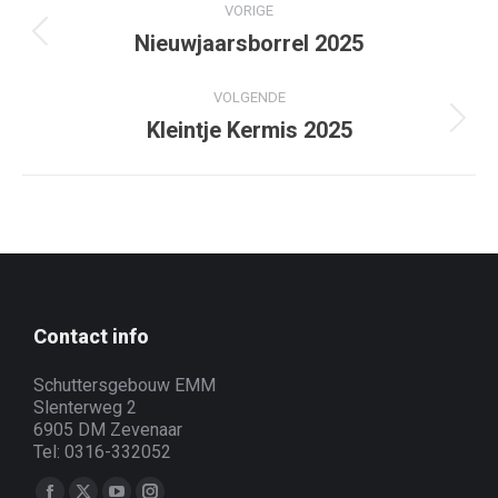
VORIGE
navigation
Nieuwjaarsborrel 2025
Previous
project:
VOLGENDE
Kleintje Kermis 2025
Next
project:
Contact info
Schuttersgebouw EMM
Slenterweg 2
6905 DM Zevenaar
Tel: 0316-332052
Vind ons op: